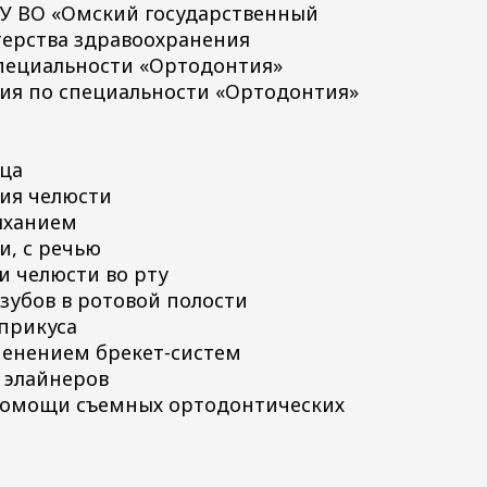
ОУ ВО «Омский государственный
ерства здравоохранения
специальности «Ортодонтия»
ция по специальности «Ортодонтия»
ица
ия челюсти
дыханием
и, с речью
и челюсти во рту
зубов в ротовой полости
 прикуса
менением брекет-систем
 элайнеров
 помощи съемных ортодонтических