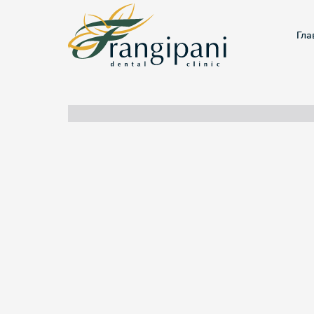
Гла
Бекк Татьяна Александровна
Врач-стоматолог-ортодонт