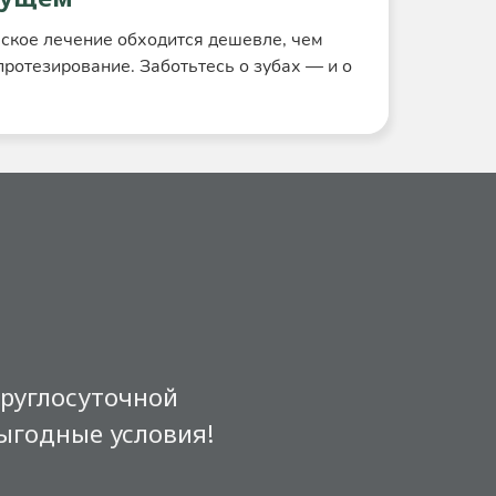
ское лечение обходится дешевле, чем
ротезирование. Заботьтесь о зубах — и о
круглосуточной
выгодные условия!