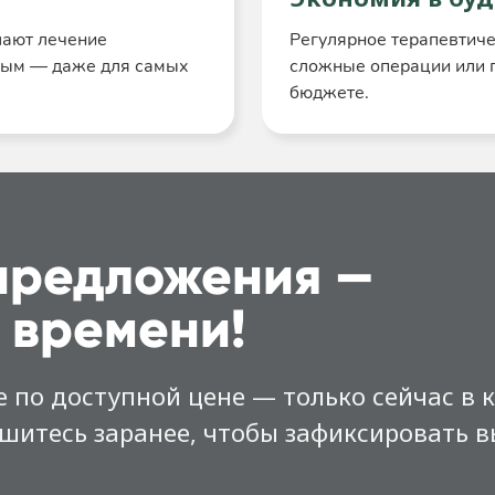
лают лечение
Регулярное терапевтиче
ным — даже для самых
сложные операции или п
бюджете.
предложения —
 времени!
 по доступной цене — только сейчас в 
ишитесь заранее, чтобы зафиксировать 