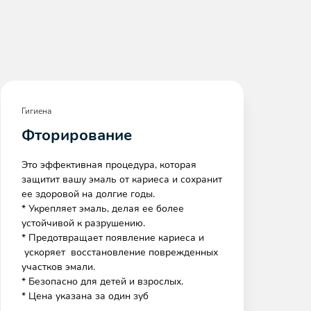
Гигиена
Ги
Фторирование
Р
Это эффективная процедура, которая
Ре
защитит вашу эмаль от кариеса и сохранит
ес
ее здоровой на долгие годы.
за
* Укрепляет эмаль, делая ее более
ми
устойчивой к разрушению.
* 
* Предотвращает появление кариеса и
ка
ускоряет восстановление поврежденных
* 
участков эмали.
зд
* Безопасно для детей и взрослых.
* Цена указана за один зуб