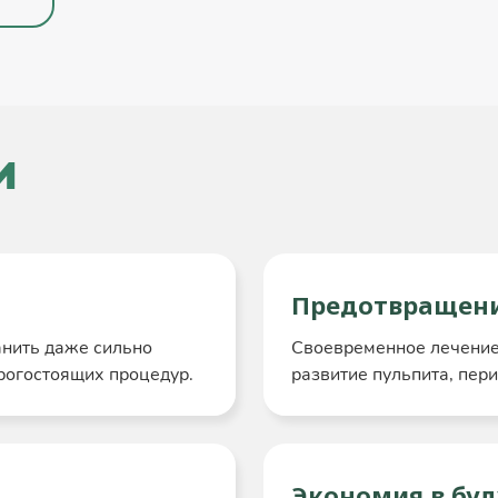
и
Предотвращени
анить даже сильно
Своевременное лечение
рогостоящих процедур.
развитие пульпита, пер
Экономия в бу